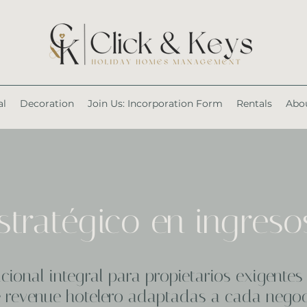
al
Decoration
Join Us: Incorporation Form
Rentals
Abou
stratégico en ingresos
cional integral para propietarios exigentes 
 revenue hotelero adaptadas a cada negoc