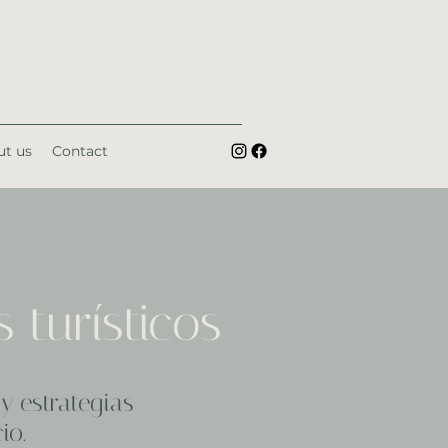
t us
Contact
 turísticos
y estrategias
io.