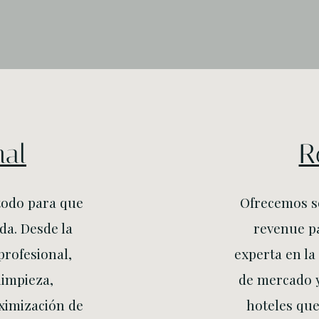
nal
R
todo para que
Ofrecemos so
da. Desde la
revenue p
profesional,
experta en la
limpieza,
de mercado y
ximización de
hoteles que