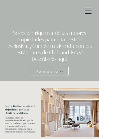
Selección rigurosa de las mejores
propiedades para una gestión
exclusiva. ¿Cumple tu vivienda con los
estándares de Click and Keys?
Descúbrelo aquí.
Formulario
Paso 1: Gestión de alta del
alojamiento turístico
(Junta de Andalucía)
Realizamos todo el
procedimiento de alta
por la
Junta de Andalucía, preparamos
la documentación y la
presentamos para obtener la
licencia de alojamiento turístico.