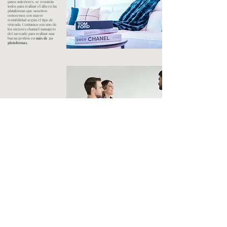
pasos anteriores, se reunirán
todos para realizar el alta en las
plataformas que nosotros
conocemos con mayor
rentabilidad según el tipo de
vivienda. Contamos con uno de
los mejores channel managers
del mercado para realizar una
buena gestión en
más de 20
plataformas.
Paso 5: Filtración de
clientes.
Llegados a este punto,
comenzaremos a recibir
reservas, nosotros, preferimos
filtrar a los inquilinos según las
preferencias de los
propietarios.
Paso 6: Check in/ Check
out, limpieza profesional
y mantenimiento
Nos encargamos de
absolutamente todo
, desde el
Check in y Check out, hasta la
gestión de la limpieza y el
mantenimiento de imprevistos