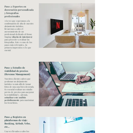
Paso 2: Expertos en
decoración personalizada
y fotografías
profesionales
A la vez que esperamos a la
confirmación de alta de nuestro
alojamiento turístico,
llevaremos a cabo el
asesoramiento de un
profesional dedicado al Home
Staging (
diseño de interiores)
para proceder a realizar las
fotografías. Este es uno de los
pasos más relevantes, ¡la
primera impresión es lo que
cuenta!
Paso 3: Estudio de
viabilidad de precios
(Revenue Management)
Nuestros clientes saben que
gestionar un alojamiento
turístico va más allá de tomar
fotos de una casa bien decorada.
Es esencial realizar un estudio
previo de precios para asegurar
la rentabilidad y, además,
actualizar este análisis
periódicamente
para maximizar
los beneficios.
Paso 4: Registro en
plataformas de viaje:
Booking, Airbnb, Vrbo,
etc...
Una vez llevados a cabo los